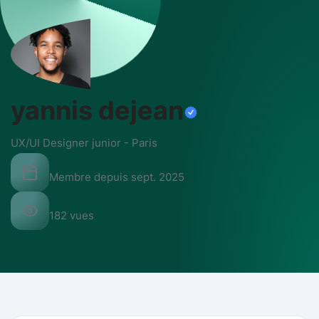
yannis dejean
UX/UI Designer junior
-
Paris
Membre depuis
sept. 2025
182
vues