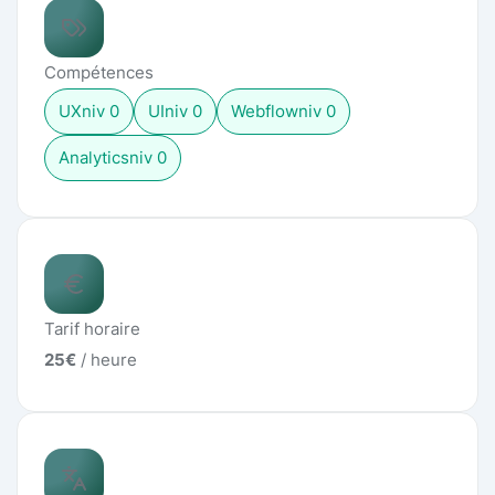
Compétences
UX
niv
0
UI
niv
0
Webflow
niv
0
Analytics
niv
0
Tarif horaire
25
€
/ heure