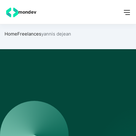
mondev
Home
Freelances
yannis dejean