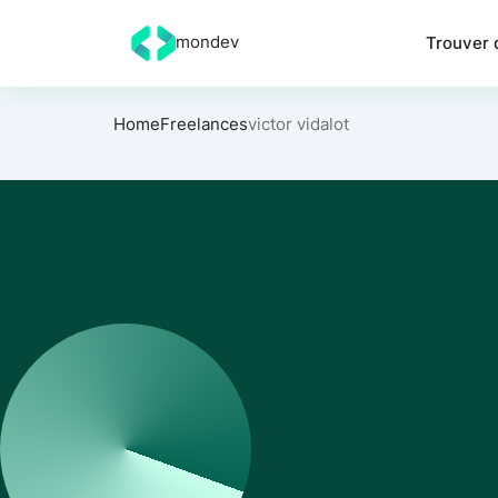
mondev
Trouver 
Home
Freelances
victor vidalot