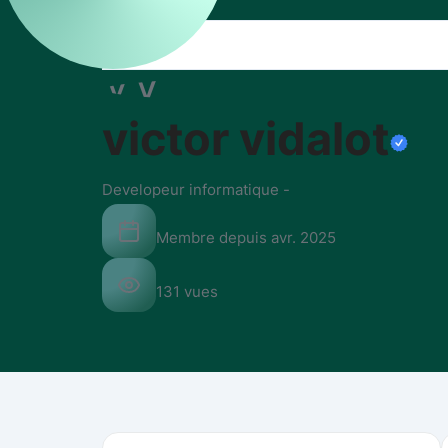
VV
victor vidalot
Developeur informatique
-
Membre depuis
avr. 2025
131
vues