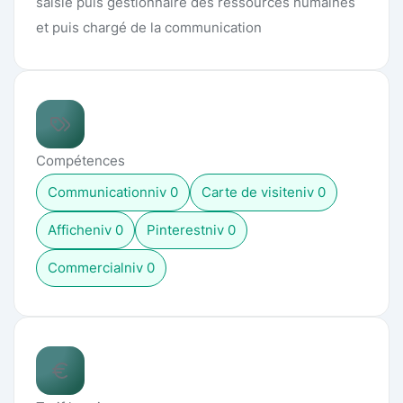
saisie puis gestionnaire des ressources humaines
et puis chargé de la communication
Compétences
Communication
niv
0
Carte de visite
niv
0
Affiche
niv
0
Pinterest
niv
0
Commercial
niv
0