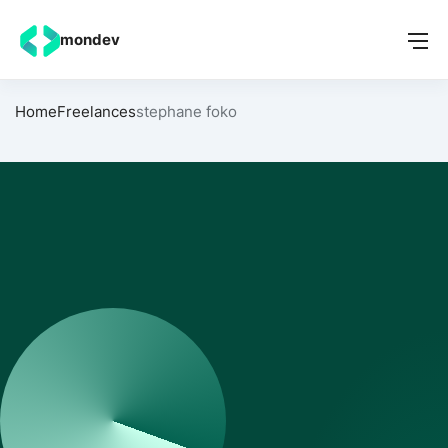
mondev
Home
Freelances
stephane foko