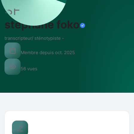
SF
stephane foko
transcripteur/ sténotypiste
-
Membre depuis
oct. 2025
56
vues