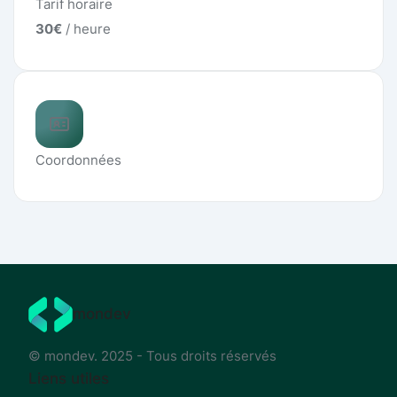
Tarif horaire
30
€
/ heure
Coordonnées
mondev
© mondev. 2025 - Tous droits réservés
Liens utiles