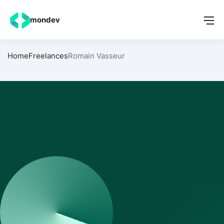
mondev
Home
Freelances
Romain Vasseur