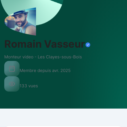
Romain Vasseur
Monteur video
-
Les Clayes-sous-Bois
Membre depuis
avr. 2025
133
vues