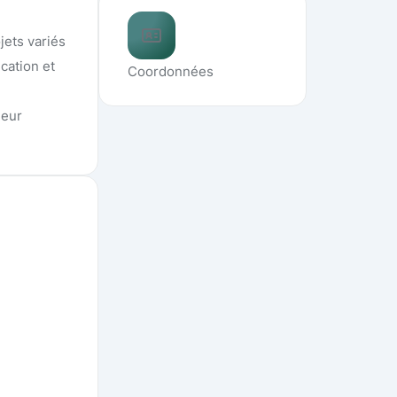
jets variés
cation et
Coordonnées
leur