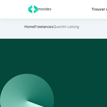
mondev
Trouver 
Home
Freelances
Quentin Lelong