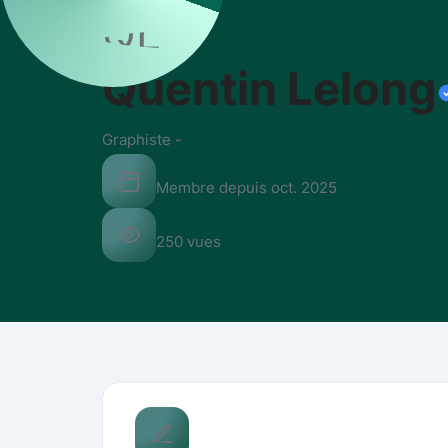
QL
Quentin Lelong
Graphiste
-
Membre depuis
oct. 2025
250
vues