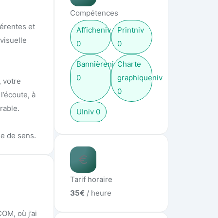
Compétences
hérentes et
Affiche
niv
Print
niv
visuelle
0
0
Bannière
niv
Charte
0
graphique
niv
 votre
0
l’écoute, à
rable.
UI
niv
0
ne de sens.
Tarif horaire
35
€
/ heure
OM, où j’ai