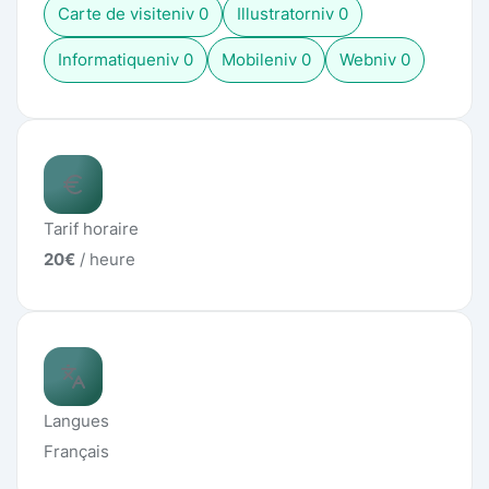
Carte de visite
niv
0
Illustrator
niv
0
Informatique
niv
0
Mobile
niv
0
Web
niv
0
Tarif horaire
20
€
/ heure
Langues
Français