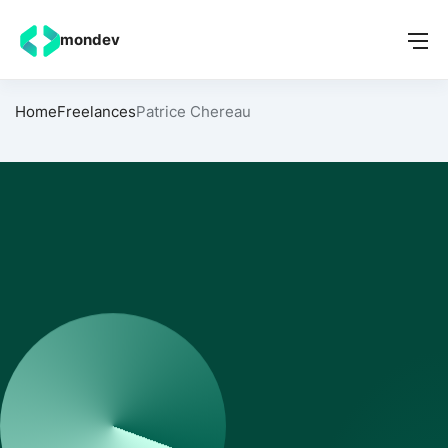
mondev
Home
Freelances
Patrice Chereau