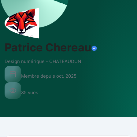
Patrice Chereau
Design numérique
-
CHATEAUDUN
Membre depuis
oct. 2025
85
vues