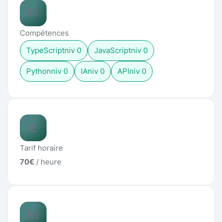
Compétences
TypeScript
niv
0
JavaScript
niv
0
Python
niv
0
IA
niv
0
API
niv
0
Tarif horaire
70
€
/ heure