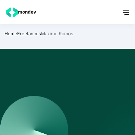
mondev
Home
Freelances
Maxime Ramos