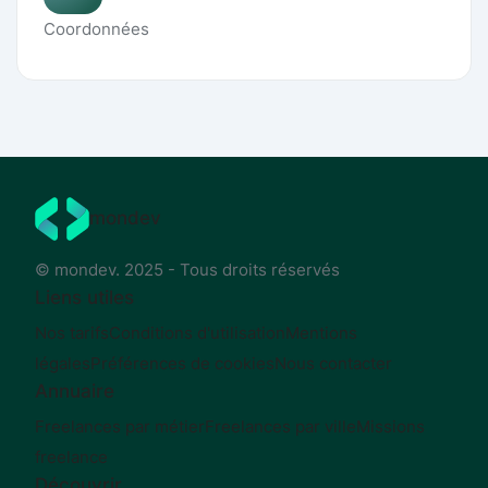
Coordonnées
mondev
© mondev. 2025 - Tous droits réservés
Liens utiles
Nos tarifs
Conditions d'utilisation
Mentions
légales
Préférences de cookies
Nous contacter
Annuaire
Freelances par métier
Freelances par ville
Missions
freelance
Découvrir