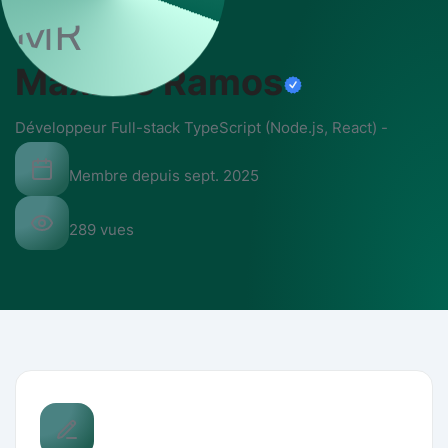
MR
Maxime Ramos
Développeur Full-stack TypeScript (Node.js, React)
-
Membre depuis
sept. 2025
289
vues