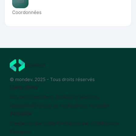
Coordonnées
mondev
© mondev. 2025 - Tous droits réservés
Liens utiles
Nos tarifs
Conditions d'utilisation
Mentions
légales
Préférences de cookies
Nous contacter
Annuaire
Freelances par métier
Freelances par ville
Missions
freelance