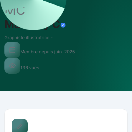
MC
Mallaury C
Graphiste illustratrice
-
Membre depuis
juin. 2025
136
vues