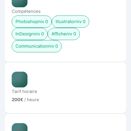
Compétences
Photoshop
niv
0
Illustrator
niv
0
InDesign
niv
0
Affiche
niv
0
Communication
niv
0
Tarif horaire
200
€
/ heure