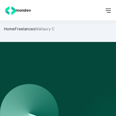
mondev
Home
Freelances
Mallaury C