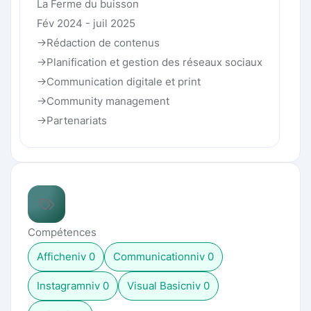
La Ferme du buisson
Fév 2024 - juil 2025
->Rédaction de contenus
->Planification et gestion des réseaux sociaux
->Communication digitale et print
->Community management
->Partenariats
Compétences
Affiche
niv
0
Communication
niv
0
Instagram
niv
0
Visual Basic
niv
0