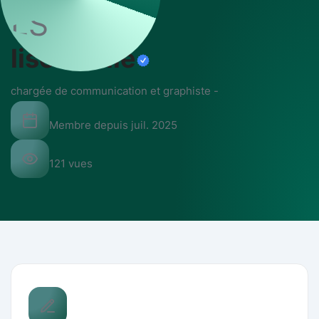
LS
lise soulié
chargée de communication et graphiste
-
Membre depuis
juil. 2025
121
vues