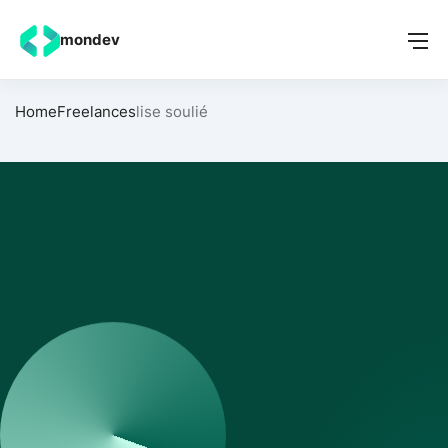
mondev
Home
Freelances
lise soulié