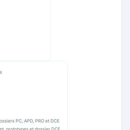
te
 Dossiers PC, APD, PRO et DCE
t, prototypes et dossier DCE