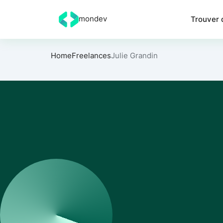
mondev
Trouver 
Home
Freelances
Julie Grandin