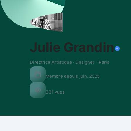
Julie Grandin
Directrice Artistique · Designer
-
Paris
Membre depuis
juin. 2025
331
vues