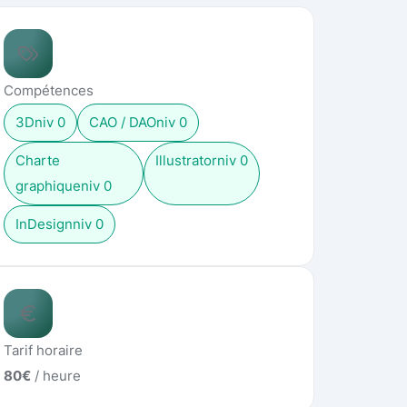
Compétences
3D
niv
0
CAO / DAO
niv
0
Charte
Illustrator
niv
0
graphique
niv
0
InDesign
niv
0
Tarif horaire
80
€
/ heure