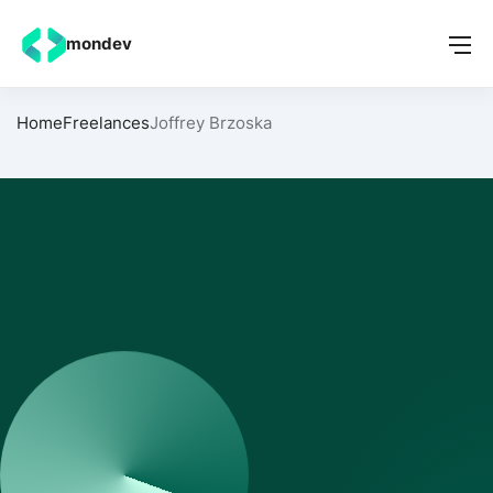
mondev
Home
Freelances
Joffrey Brzoska