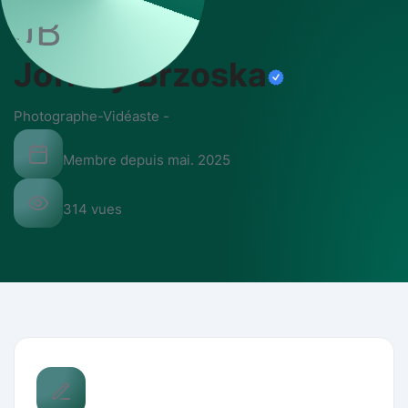
JB
Joffrey Brzoska
Photographe-Vidéaste
-
Membre depuis
mai. 2025
314
vues