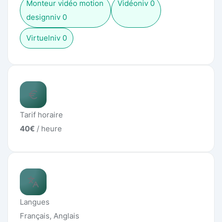
Monteur vidéo motion
Vidéo
niv
0
design
niv
0
Virtuel
niv
0
Tarif horaire
40
€
/ heure
Langues
Français, Anglais