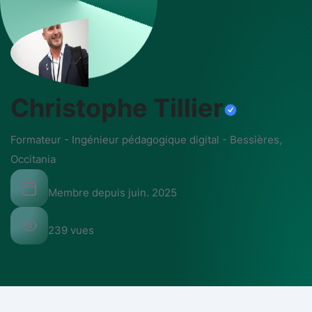
Christophe Tillier
Formateur - Ingénieur pédagogique digital
-
Bessières,
Occitania
Membre depuis
juin. 2025
239
vues