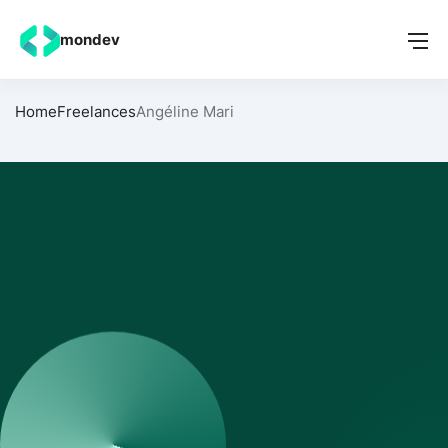
mondev
Home
Freelances
Angéline Mari