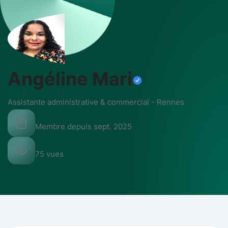
Angéline Mari
Assistante administrative & commercial
-
Rennes
Membre depuis
sept. 2025
75
vues