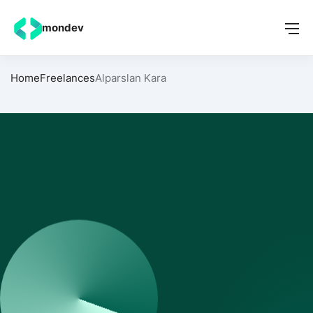
mondev
Home
Freelances
Alparslan Kara