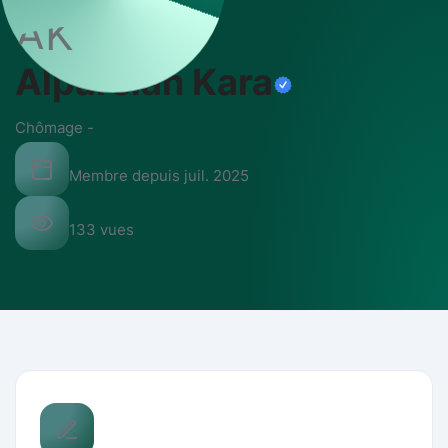
AK
Alparslan Kara
Chômage
-
Membre depuis
juil. 2025
133
vues