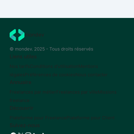
mondev
© mondev. 2025 - Tous droits réservés
Liens utiles
Nos tarifs
Conditions d'utilisation
Mentions
légales
Préférences de cookies
Nous contacter
Annuaire
Freelances par métier
Freelances par ville
Missions
freelance
Découvrir
Plateforme pour Freelance
Plateforme pour Client
Suivez-nous