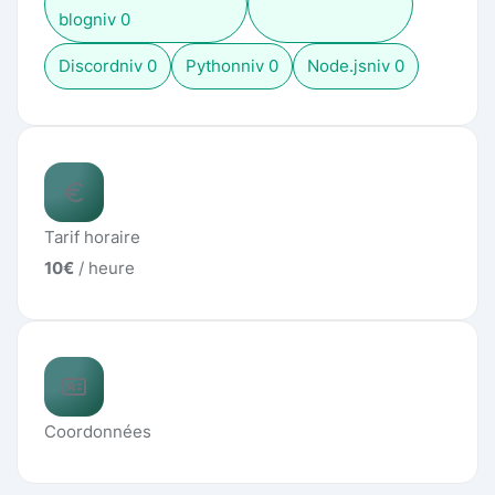
blog
niv
0
Discord
niv
0
Python
niv
0
Node.js
niv
0
Tarif horaire
10
€
/ heure
Coordonnées