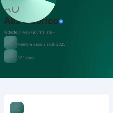
AO
Alix Odorico
rédacteur web / journaliste
-
Membre depuis
août. 2025
373
vues