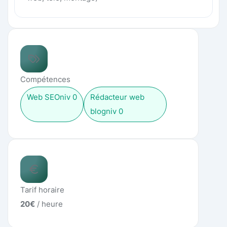
Compétences
Web SEO
niv
0
Rédacteur web
blog
niv
0
Tarif horaire
20
€
/ heure