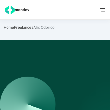
mondev
Home
Freelances
Alix Odorico