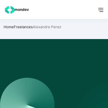
mondev
Home
Freelances
Alexandre Perez