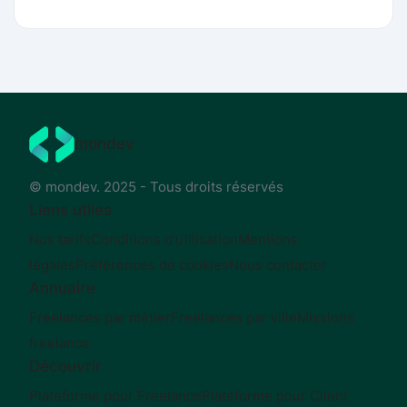
mondev
© mondev. 2025 - Tous droits réservés
Liens utiles
Nos tarifs
Conditions d'utilisation
Mentions
légales
Préférences de cookies
Nous contacter
Annuaire
Freelances par métier
Freelances par ville
Missions
freelance
Découvrir
Plateforme pour Freelance
Plateforme pour Client