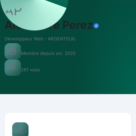
AP
Alexandre Perez
Développeur Web
-
ARGENTEUIL
Membre depuis
avr. 2025
261
vues