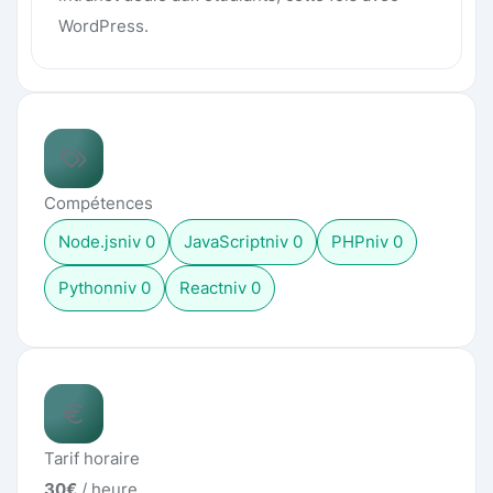
WordPress.
Compétences
Node.js
niv
0
JavaScript
niv
0
PHP
niv
0
Python
niv
0
React
niv
0
Tarif horaire
30
€
/ heure