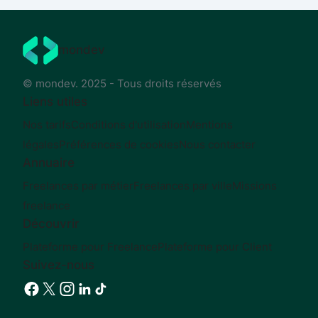
mondev
© mondev. 2025 - Tous droits réservés
Liens utiles
Nos tarifs
Conditions d'utilisation
Mentions
légales
Préférences de cookies
Nous contacter
Annuaire
Freelances par métier
Freelances par ville
Missions
freelance
Découvrir
Plateforme pour Freelance
Plateforme pour Client
Suivez-nous